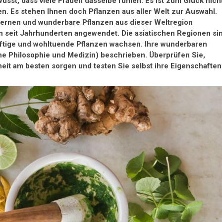
sst, dass viele Frauen dasselbe fühlen. Es ist zum Glück nich
n. Es stehen Ihnen doch Pflanzen aus aller Welt zur Auswahl.
ulernen und wunderbare Pflanzen aus dieser Weltregion
n seit Jahrhunderten angewendet. Die asiatischen Regionen si
räftige und wohltuende Pflanzen wachsen. Ihre wunderbaren
he Philosophie und Medizin) beschrieben. Überprüfen Sie,
eit am besten sorgen und testen Sie selbst ihre Eigenschaften