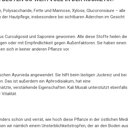
de, Polysaccharide, Fette und Mannose, Xylose, Glucoronsäure – alle
 der Hautpflege, insbesondere bei sichtbaren Äderchen im Gesicht
s Curculigosid und Saponine gewonnen. Alle diese Stoffe heilen die
gen oder mit Empfindlichkeit gegen Außenfaktoren. Sie haben einen
en sich in keiner anderen Pflanze vor.
ndischen Ayurveda angewendet. Sie hilft beim lästigen Juckreiz und bei
. Das ist außerdem ein Aphrodisiakum, hat eine
te, verstärkende Eigenschaften. Kali Musali unterstützt ebenfalls
Vitalität.
ders schön und verrät, wie hoch diese Pflanze in der östlichen Medi
ken wir nämlich einem Unsterblichkeitstropfen, der an den Boden au