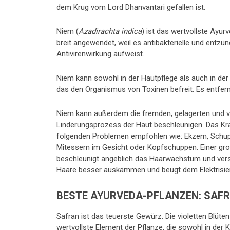
dem Krug vom Lord Dhanvantari gefallen ist.
Niem (
Azadirachta indica
) ist das wertvollste Ayur
breit angewendet, weil es antibakterielle und ent
Antivirenwirkung aufweist.
Niem kann sowohl in der Hautpflege als auch in der
das den Organismus von Toxinen befreit. Es entfern
Niem kann außerdem die fremden, gelagerten und 
Linderungsprozess der Haut beschleunigen. Das Kra
folgenden Problemen empfohlen wie: Ekzem, Schuppen
Mitessern im Gesicht oder Kopfschuppen. Einer gro
beschleunigt angeblich das Haarwachstum und vers
Haare besser auskämmen und beugt dem Elektrisier
BESTE AYURVEDA-PFLANZEN: SAF
Safran ist das teuerste Gewürz. Die violetten Blüte
wertvollste Element der Pflanze, die sowohl in der 