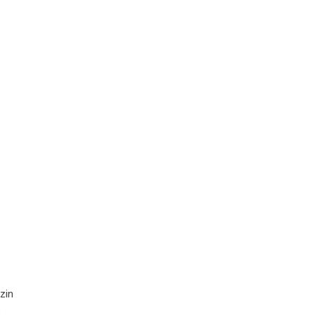
zin
s