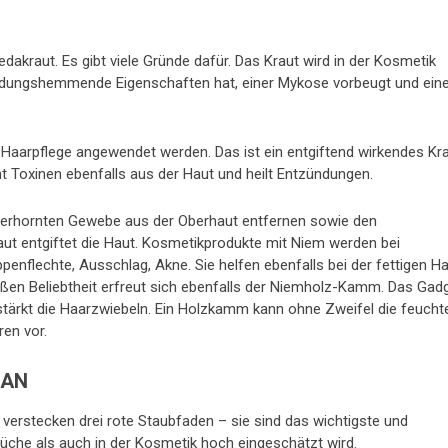
vedakraut. Es gibt viele Gründe dafür. Das Kraut wird in der Kosmetik
zündungshemmende Eigenschaften hat, einer Mykose vorbeugt und ein
 Haarpflege angewendet werden. Das ist ein entgiftend wirkendes Kra
t Toxinen ebenfalls aus der Haut und heilt Entzündungen.
verhornten Gewebe aus der Oberhaut entfernen sowie den
ut entgiftet die Haut. Kosmetikprodukte mit Niem werden bei
flechte, Ausschlag, Akne. Sie helfen ebenfalls bei der fettigen Ha
ßen Beliebtheit erfreut sich ebenfalls der Niemholz-Kamm. Das Gad
tärkt die Haarzwiebeln. Ein Holzkamm kann ohne Zweifel die feucht
en vor.
RAN
n verstecken drei rote Staubfaden – sie sind das wichtigste und
Küche als auch in der Kosmetik hoch eingeschätzt wird.