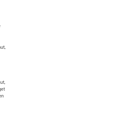
e
ut,
ut,
get
en