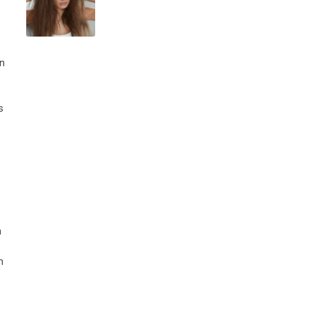
en
s
n
n