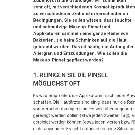
Zubehörs ist die Grundlage. Wir schminken
sehr oft, mit verschiedenen Kosmetikprodukten
zu verschiedener Zeit und in verschiedenen
Bedingungen. Sie sollen wissen, dass feuchte
und schmutzige Makeup-Pinsel und
Applikatoren sammeln eine ganze Reihe von
Bakterien, sie beim Schminken auf die Haut
gebracht werden. Das ist häufig ein Anfang der
Allergien und Entzündungen. Wie sollen die
Makeup-Pinsel gepflegt werden?
1. REINIGEN SIE DIE PINSEL
MÖGLICHST OFT
Es wird empfohlen, die Applikatoren nach jeder A
schaffen. Die Hautärzte sind einig, dass nur die Re
von Verschmutzungen sind. Es wird aber angenomm
gereinigt werden sollen (etwa jeden zweiten Tag), a
gereinigt werden können (etwa jeden vierten bzw. f
nicht anwenden. Es geht natürlich um eine Situati