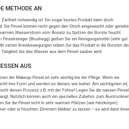
DE METHODE AN
die Zartheit notwendig ist. Ein sogar bestes Produkt kann doch
. Die Pinsel können nicht gegen den Strich eingeweicht oder gerieb
d warmen Wasserstrom vom Ansatz zu Spitzen der Borste feucht
Pinselreiniger (Brushegg) gießen Sie ein Reinigungsmittel (sehr gut
 Mit zarten Kreisbewegungen reiben Sie das Produkt in die Borsten de
 Tätigkeit, bis das Wasser aus dem Pinsel sauber wird.
MESSEN AUS
en der Makeup-Pinsel ist sehr wichtig bei der Pflege. Wenn sie
cht ihre Form und werden so dienen, wie bisher. Am wichtigsten ist,
nicht diesen Prozess z.B. mit der Föhne! Legen Sie die nassen Pinsel
saugt. Nützlich können auch ein spezielles Zubehör zum Austrockne
nen Sie die Pinsel nicht in sehr warmen Plätzen (wie Heizkörper).
er oder in feuchten Zimmern bleiben zu lassen – es wird dann ihne